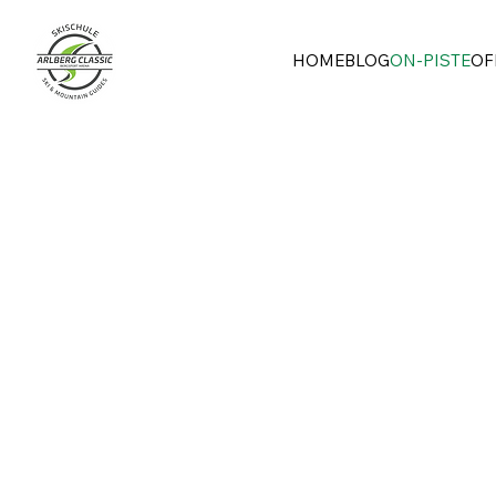
HOME
BLOG
ON-PISTE
OF