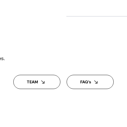
s.
TEAM
FAQ's