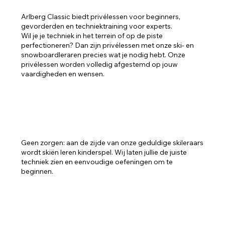
Arlberg Classic biedt privélessen voor beginners,
gevorderden en techniektraining voor experts.
Wil je je techniek in het terrein of op de piste
perfectioneren? Dan zijn privélessen met onze ski- en
snowboardleraren precies wat je nodig hebt. Onze
privélessen worden volledig afgestemd op jouw
vaardigheden en wensen.
DE EERSTE KEER OP SKI’S OF OP HET
SNOWBOARD?
Geen zorgen: aan de zijde van onze geduldige skileraars
wordt skiën leren kinderspel. Wij laten jullie de juiste
techniek zien en eenvoudige oefeningen om te
beginnen.
BEGINNER OF GEVORDERDE